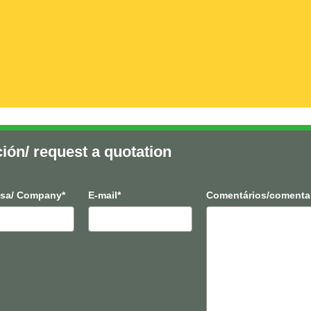
ción/ request a quotation
sa/ Company*
E-mail*
Comentários/comenta