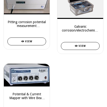
Pitting corrosion potential
measurement
Galvanic
potentiostat CS300M
corrosion/electrochemical
noise measuring meter
VIEW
VIEW
Potential & Current
Mapper with Wire Beam
Electrodes