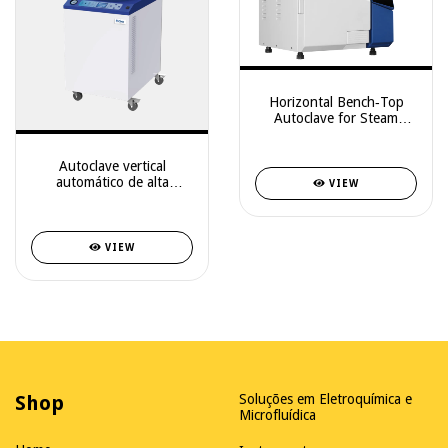
Horizontal Bench‑Top
Autoclave for Steam
Sterilization — Model
HRTM‑45
Autoclave vertical
automático de alta
VIEW
presión destinado a la
esterilización por vapor
saturado de alta
temperatura en
VIEW
laboratorios, centros de
investi
Shop
Soluções em Eletroquímica e
Microfluídica