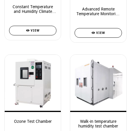
Constant Temperature
Advanced Remote
and Humidity Climate
Temperature Monitoring
Chamber with
Device with Two
Compressor System —
Pluggable Sensors — U-
Stability Testing, Shelves
COOL-PRO
up to 45 kg — Series
VIEW
VIEW
HHS-500 / HHS-810 /
HHS-106
Ozone Test Chamber
Walk-in temperature
humidity test chamber