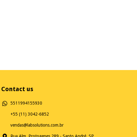
Contact us
5511994155930
+55 (11) 3042-6852
vendas@labsolutions.com.br
Rua Alm. Protogenes 289 - Santo André, SP