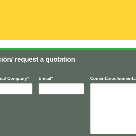
ción/ request a quotation
sa/ Company*
E-mail*
Comentários/comenta