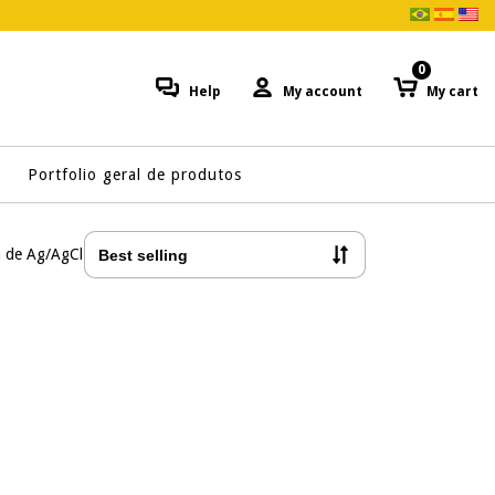
0
Help
My account
My cart
Portfolio geral de produtos
a de Ag/AgCl