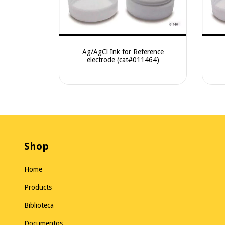
Ag/AgCl Ink for Reference
electrode (cat#011464)
Shop
Home
Products
Biblioteca
Documentos