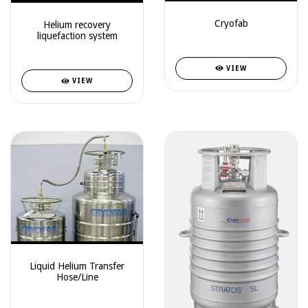
Cryofab
Helium recovery
liquefaction system
VIEW
VIEW
Liquid Helium Transfer
Hose/Line