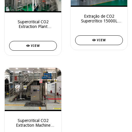
Extração de CO2
Supercrítico 15000L
Supercritical CO2
(5000Lx3)
Extraction Plant
450L(150Lx3)
VIEW
VIEW
Supercritical CO2
Extraction Machine
600L(200Lx3) Model