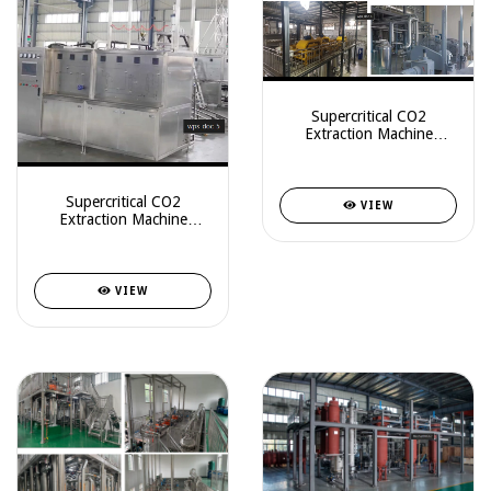
Supercritical CO2
Extraction Machine
2100L(700Lx3)
Supercritical CO2
VIEW
Extraction Machine
50L(25Lx2)
VIEW