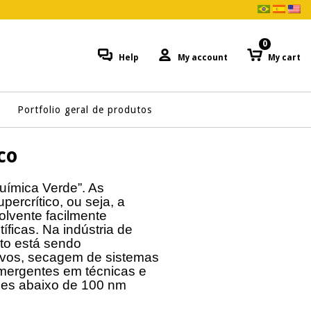
0
Help
My account
My cart
Portfolio geral de produtos
co
uímica Verde”. As
ercrítico, ou seja, a
solvente facilmente
íficas. Na indústria de
eto está sendo
tivos, secagem de sistemas
mergentes em técnicas e
sões abaixo de 100 nm