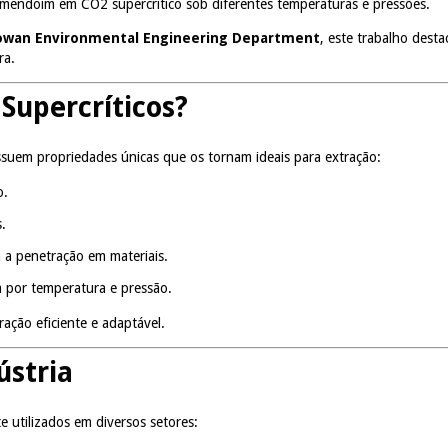
amendoim em CO2 supercrítico sob diferentes temperaturas e pressões.
owan Environmental Engineering Department
, este trabalho desta
ra.
 Supercríticos?
ssuem propriedades únicas que os tornam ideais para extração:
o.
.
ta a penetração em materiais.
a por temperatura e pressão.
ração eficiente e adaptável.
ústria
e utilizados em diversos setores: