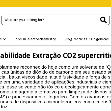
os
Jobs in electrochemistry
Blog Noticias Criogênicas
iabilidade Extração CO2 supercriti
plamente reconhecido hoje como um solvente de “Q
icas únicas do dióxido de carbono em seu estado sup
ial, baixa viscosidade, alta difusividade e força de 
de em uma variedade de aplicações industriais e cient
ica, esse solvente não tóxico e ecologicamente corr
omo um agente alternativo para limpeza de disposi
S) e processamento litográfico. Com os avanços e
ecursos de dispositivos microeletrônicos com dimen
duzir.