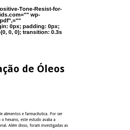
sitive-Tone-Resist-for-
uids.com="" wp-
pdf",=""
in: 0px; padding: 0px;
0, 0, 0); transition: 0.3s
ação de Óleos
e alimentos e farmacêutica. Por ser
 o hexano, este estudo avalia a
al. Além disso, foram investigadas as