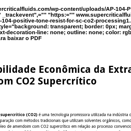
rcriticalfluids.com/wp-content/uploads/AP-104-Po
_trackevent",="" "https:="" www.supercriticalfl
104-positive-tone-resist-for-sc-co2-processing1.
tyle="background: transparent; border: 0px; marg
ext-decoration-line: none; outline: none; color: rgb(
ara baixar o PDF
bilidade Econômica da Extr
om CO2 Supercrítico
supercrítico (CO2)
é uma tecnologia promissora utilizada na indústria d
paração com métodos tradicionais que utilizam solventes orgânicos, como
óleo de amendoim com CO2 supercrítico em relação ao processo convencion