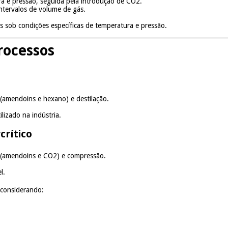
ra e pressão, seguida pela introdução de CO2.
ntervalos de volume de gás.
s sob condições específicas de temperatura e pressão.
rocessos
 (amendoins e hexano) e destilação.
lizado na indústria.
crítico
a (amendoins e CO2) e compressão.
l.
 considerando: