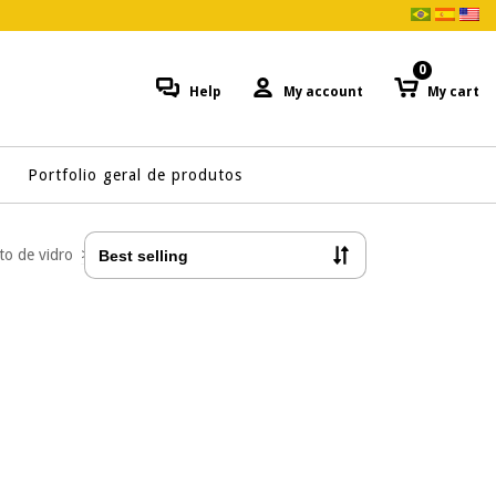
0
Help
My account
My cart
Portfolio geral de produtos
to de vidro
>
Eletrodo de Disco-anel