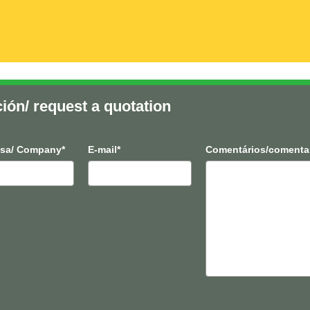
ción/ request a quotation
sa/ Company*
E-mail*
Comentários/comenta