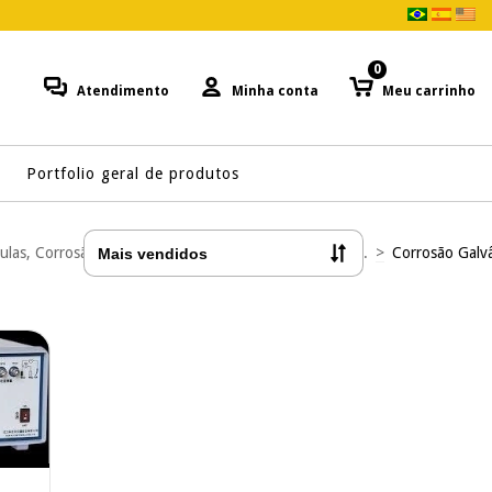
0
Atendimento
Minha conta
Meu carrinho
Portfolio geral de produtos
ulas, Corrosão e Microfluídica
>
Corrosão H2S, CO2...
>
Corrosão Galv