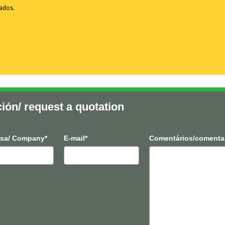
vados.
ción/ request a quotation
sa/ Company*
E-mail*
Comentários/comenta