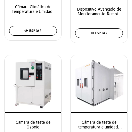
Câmara Climática de
Dispositivo Avançado de
Temperatura e Umidade
Monitoramento Remoto
Constantes com
de Temperatura com Dois
Compressor — Testes de
Sensores Plugáveis — U-
Estabilidade, Prateleiras
COOL-PRO
até 45 kg — Série HHS-
ESPIAR
ESPIAR
500 / HHS-810 / HHS-10
Camara de teste de
Câmara de teste de
Ozonio
temperatura e umidade
Walk in