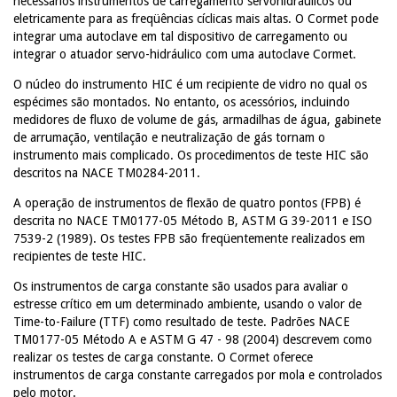
necessários instrumentos de carregamento servohidráulicos ou
eletricamente para as freqüências cíclicas mais altas.
O Cormet pode
integrar uma autoclave em tal dispositivo de carregamento ou
integrar o atuador servo-hidráulico com uma autoclave Cormet.
O núcleo do instrumento HIC é um recipiente de vidro no qual os
espécimes são montados.
No entanto, os acessórios, incluindo
medidores de fluxo de volume de gás, armadilhas de água, gabinete
de arrumação, ventilação e neutralização de gás tornam o
instrumento mais complicado.
Os procedimentos de teste HIC são
descritos na NACE TM0284-2011.
A operação de instrumentos de flexão de quatro pontos (FPB) é
descrita no NACE TM0177-05 Método B, ASTM G 39-2011 e ISO
7539-2 (1989).
Os testes FPB são freqüentemente realizados em
recipientes de teste HIC.
Os instrumentos de carga constante são usados ​​para avaliar o
estresse crítico em um determinado ambiente, usando o valor de
Time-to-Failure (TTF) como resultado de teste.
Padrões NACE
TM0177-05 Método A e ASTM G 47 - 98 (2004) descrevem como
realizar os testes de carga constante.
O Cormet oferece
instrumentos de carga constante carregados por mola e controlados
pelo motor.