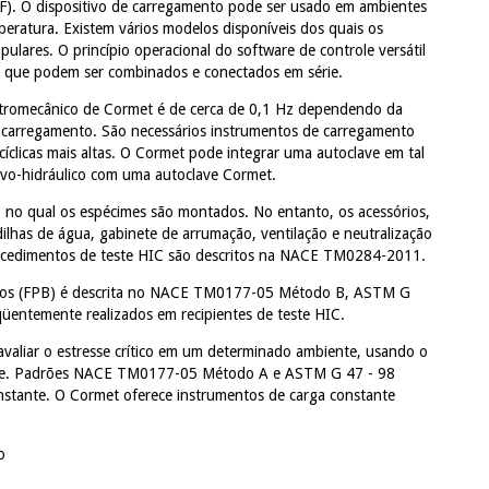
F).
O dispositivo de carregamento pode ser usado em ambientes
peratura.
Existem vários modelos disponíveis dos quais os
pulares.
O princípio operacional do software de controle versátil
os que podem ser combinados e conectados em série.
eletromecânico de Cormet é de cerca de 0,1 Hz dependendo da
 carregamento.
São necessários instrumentos de carregamento
clicas mais altas.
O Cormet pode integrar uma autoclave em tal
rvo-hidráulico com uma autoclave Cormet.
o no qual os espécimes são montados.
No entanto, os acessórios,
ilhas de água, gabinete de arrumação, ventilação e neutralização
cedimentos de teste HIC são descritos na NACE TM0284-2011.
ntos (FPB) é descrita no NACE TM0177-05 Método B, ASTM G
qüentemente realizados em recipientes de teste HIC.
avaliar o estresse crítico em um determinado ambiente, usando o
e.
Padrões NACE TM0177-05 Método A e ASTM G 47 - 98
nstante.
O Cormet oferece instrumentos de carga constante
o