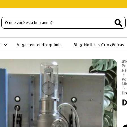
os
Vagas em eletroquimica
Blog Noticias Criogênicas
Iní
Pot
ele
>
Pot
Mic
>
Dis
D