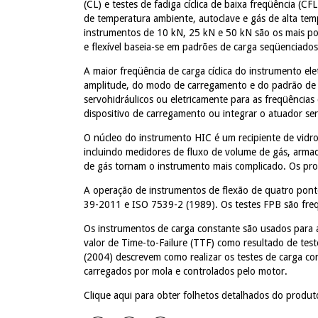
(CL) e testes de fadiga cíclica de baixa freqüência (CFL
de temperatura ambiente, autoclave e gás de alta tem
instrumentos de 10 kN, 25 kN e 50 kN são os mais po
e flexível baseia-se em padrões de carga seqüenciad
A maior freqüência de carga cíclica do instrumento 
amplitude, do modo de carregamento e do padrão de
servohidráulicos ou eletricamente para as freqüências cí
dispositivo de carregamento ou integrar o atuador se
O núcleo do instrumento HIC é um recipiente de vidr
incluindo medidores de fluxo de volume de gás, armad
de gás tornam o instrumento mais complicado.
Os pro
A operação de instrumentos de flexão de quatro po
39-2011 e ISO 7539-2 (1989).
Os testes FPB são fre
Os instrumentos de carga constante são usados ​​para 
valor de Time-to-Failure (TTF) como resultado de test
(2004) descrevem como realizar os testes de carga co
carregados por mola e controlados pelo motor.
Clique aqui para obter folhetos detalhados do produt