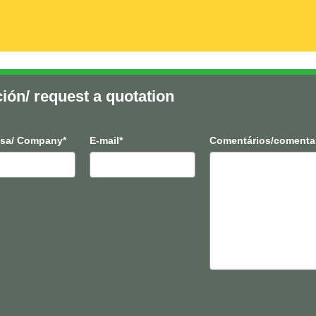
ción/ request a quotation
sa/ Company*
E-mail*
Comentários/comenta