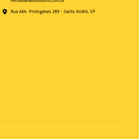
vendas@labsolutions.com.br
Rua Alm. Protogenes 289 - Santo André, SP