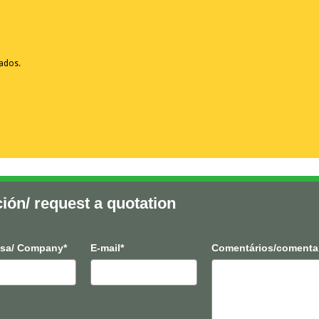
vados.
ción/ request a quotation
sa/ Company*
E-mail*
Comentários/comenta