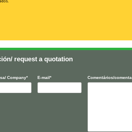
vados.
ción/ request a quotation
sa/ Company*
E-mail*
Comentários/comenta