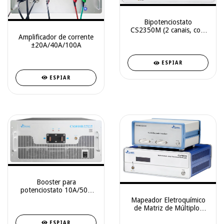
Bipotenciostato
CS2350M (2 canais, com
Amplificador de corrente
EIS)
±20A/40A/100A
ESPIAR
ESPIAR
Booster para
potenciostato 10A/50V
CS5010B
Mapeador Eletroquímico
de Matriz de Múltiplos
Eletrodos CST520
ESPIAR