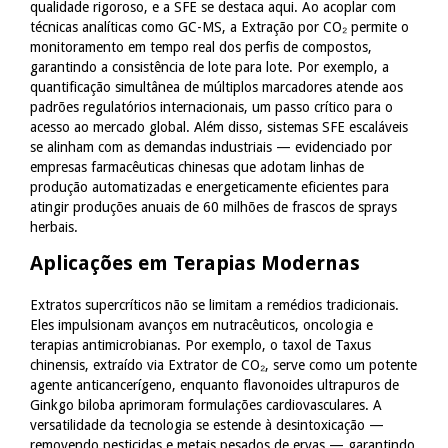
qualidade rigoroso, e a SFE se destaca aqui. Ao acoplar com
técnicas analíticas como GC-MS, a Extração por CO₂ permite o
monitoramento em tempo real dos perfis de compostos,
garantindo a consistência de lote para lote. Por exemplo, a
quantificação simultânea de múltiplos marcadores atende aos
padrões regulatórios internacionais, um passo crítico para o
acesso ao mercado global. Além disso, sistemas SFE escaláveis
se alinham com as demandas industriais — evidenciado por
empresas farmacêuticas chinesas que adotam linhas de
produção automatizadas e energeticamente eficientes para
atingir produções anuais de 60 milhões de frascos de sprays
herbais.
Aplicações em Terapias Modernas
Extratos supercríticos não se limitam a remédios tradicionais.
Eles impulsionam avanços em nutracêuticos, oncologia e
terapias antimicrobianas. Por exemplo, o taxol de Taxus
chinensis, extraído via Extrator de CO₂, serve como um potente
agente anticancerígeno, enquanto flavonoides ultrapuros de
Ginkgo biloba aprimoram formulações cardiovasculares. A
versatilidade da tecnologia se estende à desintoxicação —
removendo pesticidas e metais pesados de ervas — garantindo