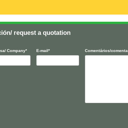
ción/ request a quotation
sa/ Company*
E-mail*
Comentários/comenta