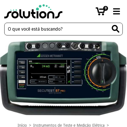
0
Início
>
Instrumentos de Teste e Medição Elétrica
>