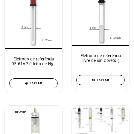
Eletrodo de referência
Eletrodo de referência
livre de íon cloreto (
RE-61AP é feito de Hg /
K2SO4 saturado ) RE-
HgO 013694
2CP 013692
ESPIAR
ESPIAR