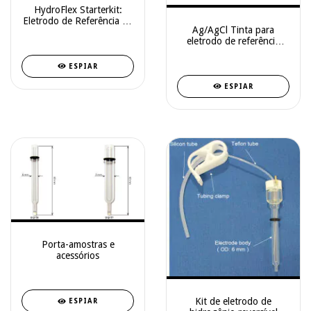
HydroFlex Starterkit:
Eletrodo de Referência de
Ag/AgCl Tinta para
Hidrogênio (RHE) de
eletrodo de referência
Baixa Manutenção
011464
ESPIAR
ESPIAR
Porta-amostras e
acessórios
Kit de eletrodo de
ESPIAR