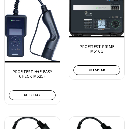
PROFITEST PRIME
M516G
ESPIAR
PROFiTEST H+E EASY
CHECK M525F
ESPIAR