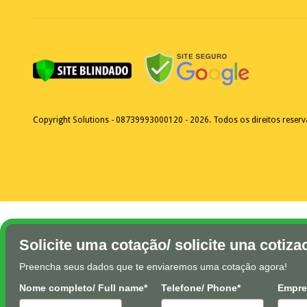
Copyright Solutions - 08739993000120 - 2026. Todos os direitos reser
Solicite uma cotação/ solicite una cotiza
Preencha seus dados que te enviaremos uma cotação agora!
Nome completo/ Full name*
Telefone/ Phone*
Empre