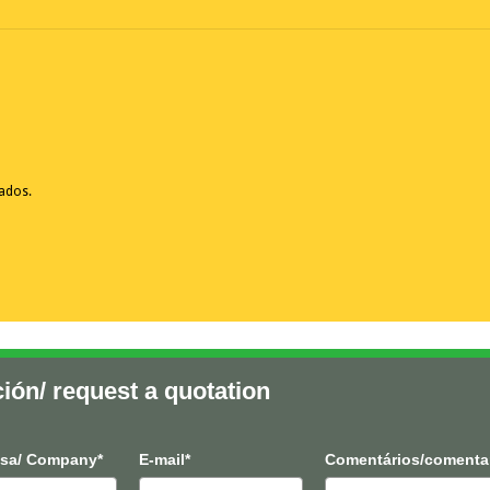
vados.
ción/ request a quotation
sa/ Company*
E-mail*
Comentários/comenta