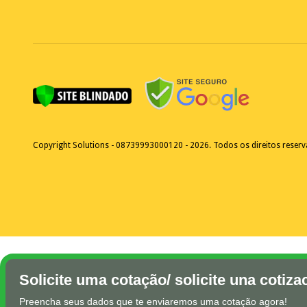
Copyright Solutions - 08739993000120 - 2026. Todos os direitos reser
Solicite uma cotação/ solicite una cotiza
Preencha seus dados que te enviaremos uma cotação agora!