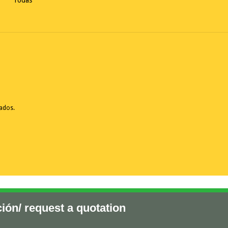
Todas
vados.
ción/ request a quotation