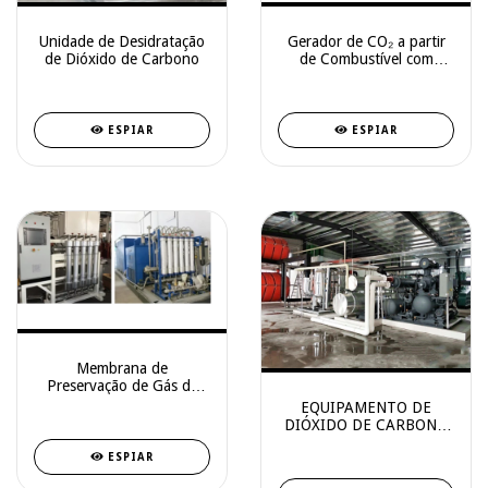
Unidade de Desidratação
Gerador de CO₂ a partir
de Dióxido de Carbono
de Combustível com
Carbono – Com
Recuperação Grau
Alimentício
ESPIAR
ESPIAR
Membrana de
Preservação de Gás de
Biogás CH4
EQUIPAMENTO DE
DIÓXIDO DE CARBONO
PSA/VPSA
ESPIAR