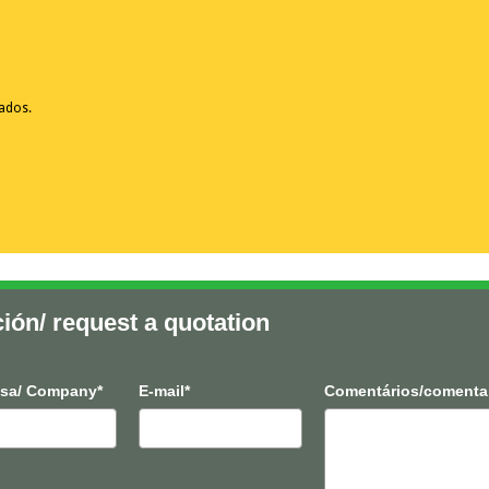
vados.
ción/ request a quotation
sa/ Company*
E-mail*
Comentários/comenta