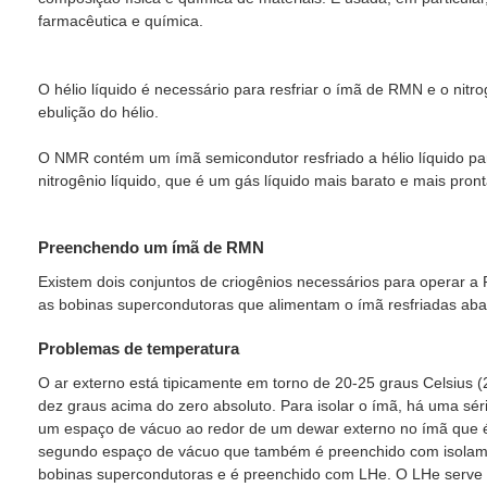
farmacêutica e química.
O hélio líquido é necessário para resfriar o ímã de RMN e o nitr
ebulição do hélio.
O NMR contém um ímã semicondutor resfriado a hélio líquido para
nitrogênio líquido, que é um gás líquido mais barato e mais pront
Preenchendo um ímã de RMN
Existem dois conjuntos de criogênios necessários para operar a 
as bobinas supercondutoras que alimentam o ímã resfriadas abai
Problemas de temperatura
O ar externo está tipicamente em torno de 20-25 graus Celsius 
dez graus acima do zero absoluto. Para isolar o ímã, há uma sér
um espaço de vácuo ao redor de um dewar externo no ímã que
segundo espaço de vácuo que também é preenchido com isolament
bobinas supercondutoras e é preenchido com LHe. O LHe serve 