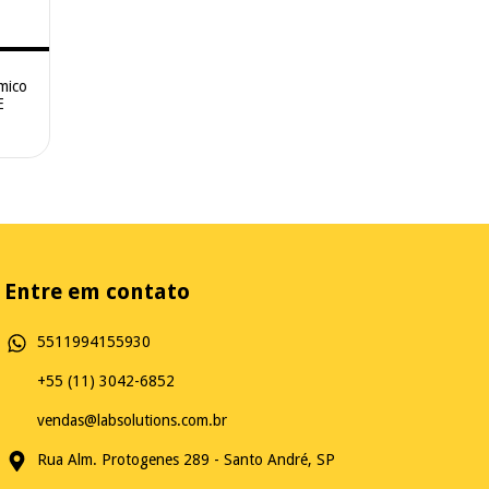
mico
E
Entre em contato
5511994155930
+55 (11) 3042-6852
vendas@labsolutions.com.br
Rua Alm. Protogenes 289 - Santo André, SP