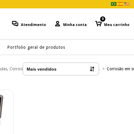
0
Atendimento
Minha conta
Meu carrinho
Portfolio geral de produtos
ulas, Corrosão e Microfluídica
>
Corrosão H2S, CO2...
>
Corrosão em s