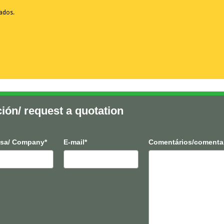
vados.
ción/ request a quotation
sa/ Company*
E-mail*
Comentários/comenta