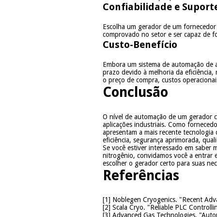
Confiabilidade e Suport
Escolha um gerador de um fornecedor r
comprovado no setor e ser capaz de fo
Custo-Benefício
Embora um sistema de automação de alto
prazo devido à melhoria da eficiência
o preço de compra, custos operacionai
Conclusão
O nível de automação de um gerador cr
aplicações industriais. Como forneced
apresentam a mais recente tecnologia 
eficiência, segurança aprimorada, qua
Se você estiver interessado em saber m
nitrogênio, convidamos você a entrar 
escolher o gerador certo para suas nec
Referências
[1]
Noblegen Cryogenics. "Recent Adva
[2]
Scala Cryo. "Reliable PLC Controlli
[3]
Advanced Gas Technologies. "Autom