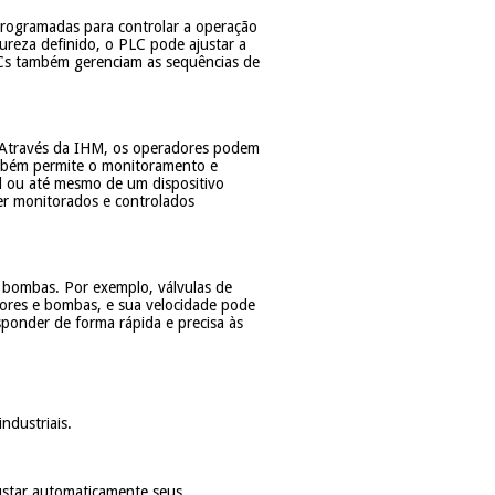
programadas para controlar a operação
ureza definido, o PLC pode ajustar a
PLCs também gerenciam as sequências de
. Através da IHM, os operadores podem
também permite o monitoramento e
al ou até mesmo de um dispositivo
ser monitorados e controlados
e bombas. Por exemplo, válvulas de
sores e bombas, e sua velocidade pode
ponder de forma rápida e precisa às
ndustriais.
ustar automaticamente seus