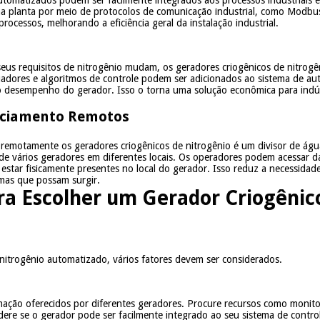
utomatizados podem ser facilmente integrados aos processos industriais 
a planta por meio de protocolos de comunicação industrial, como Modbus
rocessos, melhorando a eficiência geral da instalação industrial.
seus requisitos de nitrogênio mudam, os geradores criogênicos de nitrog
atuadores e algoritmos de controle podem ser adicionados ao sistema de a
 desempenho do gerador. Isso o torna uma solução econômica para indús
nciamento Remotos
 remotamente os geradores criogênicos de nitrogênio é um divisor de água
de vários geradores em diferentes locais. Os operadores podem acessar d
 estar fisicamente presentes no local do gerador. Isso reduz a necessidad
mas que possam surgir.
ra Escolher um Gerador Criogênic
nitrogênio automatizado, vários fatores devem ser considerados.
omação oferecidos por diferentes geradores. Procure recursos como monit
re se o gerador pode ser facilmente integrado ao seu sistema de controle