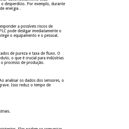
o desperdício. Por exemplo, durante
 de energia
.
sponder a possíveis riscos de
PLC pode desligar imediatamente o
rotege o equipamento e o pessoal.
ados de pureza e taxa de fluxo. O
uto, o que é crucial para indústrias
a o processo de produção.
o analisar os dados dos sensores, o
 grave. Isso reduz o tempo de
riais.