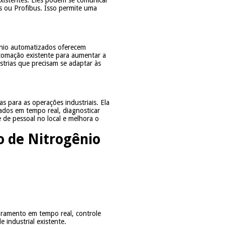
existentes. Eles podem se comunicar
 ou Profibus. Isso permite uma
ênio automatizados oferecem
utomação existente para aumentar a
trias que precisam se adaptar às
s para as operações industriais. Ela
ados em tempo real, diagnosticar
e de pessoal no local e melhora o
o de Nitrogênio
oramento em tempo real, controle
 industrial existente.