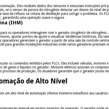
automação. Eles recebem dados dos sensores e executam instruções pré-
o, se o sensor de pureza do nitrogênio detectar um desvio do nível de p
 a taxa de refluxo na coluna de destilação para corrigir o problema. Os 
or, garantindo uma operação suave e segura
.
ina (IHM)
 para os operadores interagirem com o gerador criogênico de nitrogênio
sores, ajustar pontos de ajuste e visualizar tendências históricas. Ela 
os operadores gerenciem o gerador a partir de uma sala de controle centr
útil para grandes instalações industriais onde vários geradores precisam 
cutar os comandos emitidos pelos PLCs. Eles incluem válvulas, motores 
uxo de gases e líquidos no gerador. Motores elétricos acionam os compres
do processo de produção. Os atuadores garantem que o gerador possa res
omação de Alto Nível
om um alto nível de automação oferece inúmeros benefícios aos usuários i
 intervenção manual em muitos aspectos da operação. O gerador pode aj