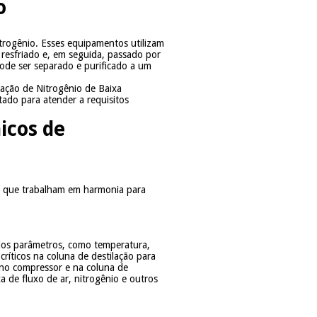
o
rogênio. Esses equipamentos utilizam
 resfriado e, em seguida, passado por
pode ser separado e purificado a um
ração de Nitrogênio de Baixa
tado para atender a requisitos
icos de
s que trabalham em harmonia para
rios parâmetros, como temperatura,
ríticos na coluna de destilação para
 no compressor e na coluna de
 de fluxo de ar, nitrogênio e outros