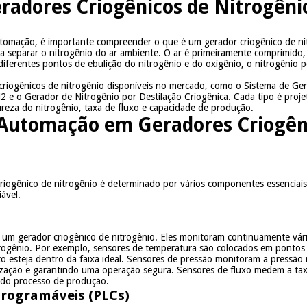
radores Criogênicos de Nitrogêni
tomação, é importante compreender o que é um gerador criogênico de nit
ara separar o nitrogênio do ar ambiente. O ar é primeiramente comprimido,
diferentes pontos de ebulição do nitrogênio e do oxigênio, o nitrogênio 
 criogênicos de nitrogênio disponíveis no mercado, como o Sistema de Ge
2 e o Gerador de Nitrogênio por Destilação Criogênica. Cada tipo é proje
ureza do nitrogênio, taxa de fluxo e capacidade de produção.
Automação em Geradores Criogên
riogênico de nitrogênio é determinado por vários componentes essenciai
ável.
e um gerador criogênico de nitrogênio. Eles monitoram continuamente vá
trogênio. Por exemplo, sensores de temperatura são colocados em pontos c
to esteja dentro da faixa ideal. Sensores de pressão monitoram a pressão
ização e garantindo uma operação segura. Sensores de fluxo medem a taxa
 do processo de produção.
Programáveis (PLCs)