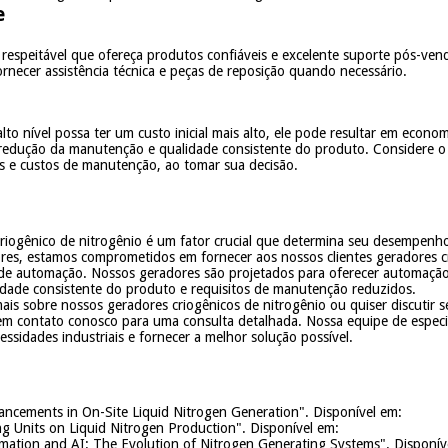
e
espeitável que ofereça produtos confiáveis e excelente suporte pós-vend
rnecer assistência técnica e peças de reposição quando necessário.
 nível possa ter um custo inicial mais alto, ele pode resultar em economi
, redução da manutenção e qualidade consistente do produto. Considere o 
s e custos de manutenção, ao tomar sua decisão.
iogênico de nitrogênio é um fator crucial que determina seu desempenho
ores, estamos comprometidos em fornecer aos nossos clientes geradores c
de automação. Nossos geradores são projetados para oferecer automação 
lidade consistente do produto e requisitos de manutenção reduzidos.
ais sobre nossos geradores criogênicos de nitrogênio ou quiser discutir se
em contato conosco para uma consulta detalhada. Nossa equipe de especial
essidades industriais e fornecer a melhor solução possível.
ncements in On-Site Liquid Nitrogen Generation". Disponível em:
ng Units on Liquid Nitrogen Production". Disponível em:
ation and AI: The Evolution of Nitrogen Generating Systems". Disponív