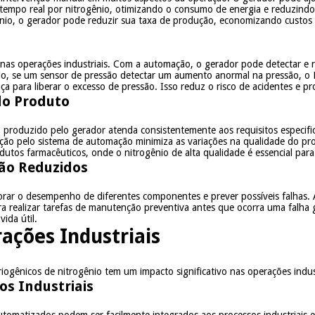
mpo real por nitrogênio, otimizando o consumo de energia e reduzindo 
nio, o gerador pode reduzir sua taxa de produção, economizando custos
as operações industriais. Com a automação, o gerador pode detectar e re
o, se um sensor de pressão detectar um aumento anormal na pressão, o 
ça para liberar o excesso de pressão. Isso reduz o risco de acidentes e p
do Produto
produzido pelo gerador atenda consistentemente aos requisitos especific
ção pelo sistema de automação minimiza as variações na qualidade do prod
dutos farmacêuticos, onde o nitrogênio de alta qualidade é essencial par
ão Reduzidos
ar o desempenho de diferentes componentes e prever possíveis falhas. A
ra realizar tarefas de manutenção preventiva antes que ocorra uma falha
ida útil.
ações Industriais
ogênicos de nitrogênio tem um impacto significativo nas operações indust
s Industriais