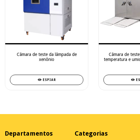
Câmara de teste da lâmpada de
Câmara de teste
xenônio
temperatura e umid
ESPIAR
E
Departamentos
Categorias