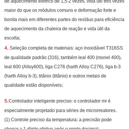
de aquecimento elétrico de 1,5-2 vezes, vida útil três vezes
maior do que os módulos comuns e deformação forte e
bonita mais em diferentes partes do resíduo para eficiência
de aquecimento da chaleira de reação e vida útil da
escolta;
4.
Seleção completa de materiais: aço inoxidável T316SS
de qualidade padrão (316),
também
leal 400 (monel 400),
leal 600 (Alloy600), liga C276 (harth Alloy C276), liga b-3
(harth Alloy b-3), titânio (titânio) e outros metais de
qualidade estão disponíveis;
5
.
Controlador inteligente preciso: o controlador mr é
especialmente projetado para séries de microrreatores.
(1)
Controle preciso da temperatura: a precisão pode
chegar a 1 dígito efetivo após o ponto decimal;