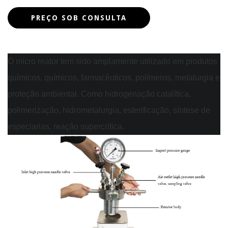
O micro reator tem sido amplamente utilizado em produtos
químicos, químicos, farmacêuticos, polímeros, metalurgia e
proteção ambiental. Como hidrogenação catalítica,
polimerização, hidrometalurgia, esterificação, síntese de
especiarias, reação supercrítica.