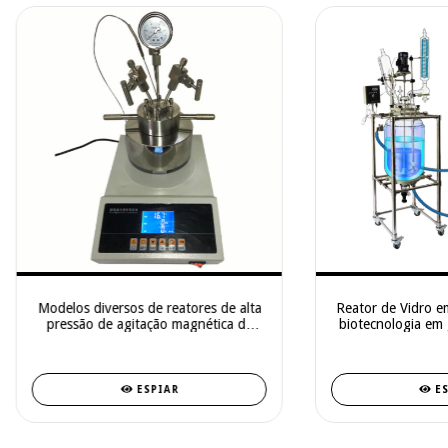
Modelos diversos de reatores de alta
Reator de Vidro e
pressão de agitação magnética de
biotecnologia em 
laboratório
ESPIAR
E