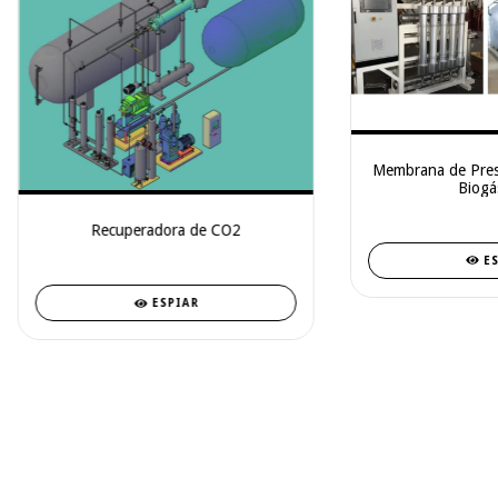
Membrana de Pres
Biogá
Recuperadora de CO2
E
ESPIAR