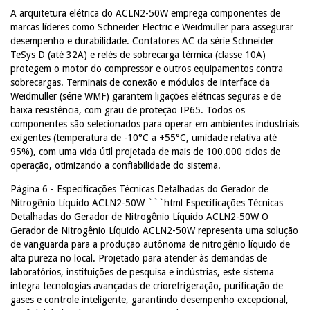
A arquitetura elétrica do ACLN2-50W emprega componentes de
marcas líderes como Schneider Electric e Weidmuller para assegurar
desempenho e durabilidade. Contatores AC da série Schneider
TeSys D (até 32A) e relés de sobrecarga térmica (classe 10A)
protegem o motor do compressor e outros equipamentos contra
sobrecargas. Terminais de conexão e módulos de interface da
Weidmuller (série WMF) garantem ligações elétricas seguras e de
baixa resistência, com grau de proteção IP65. Todos os
componentes são selecionados para operar em ambientes industriais
exigentes (temperatura de -10°C a +55°C, umidade relativa até
95%), com uma vida útil projetada de mais de 100.000 ciclos de
operação, otimizando a confiabilidade do sistema.
Página 6 - Especificações Técnicas Detalhadas do Gerador de
Nitrogênio Líquido ACLN2-50W ```html Especificações Técnicas
Detalhadas do Gerador de Nitrogênio Líquido ACLN2-50W O
Gerador de Nitrogênio Líquido ACLN2-50W representa uma solução
de vanguarda para a produção autônoma de nitrogênio líquido de
alta pureza no local. Projetado para atender às demandas de
laboratórios, instituições de pesquisa e indústrias, este sistema
integra tecnologias avançadas de criorefrigeração, purificação de
gases e controle inteligente, garantindo desempenho excepcional,