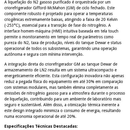
A liquefação do N2 gasoso purificado é orquestrada por um
criorefrigerador Gifford-McMahon (GM) de ciclo fechado. Este
componente robusto é projetado para operar a temperaturas
criogênicas extremamente baixas, atingindo a faixa de 20 Kelvin
(-253°C), essencial para a transição de fase do nitrogênio. A
interface homem-máquina (HMI) intuitiva baseada em tela touch
permite o monitoramento em tempo real de parâmetros como
pureza do N2, taxa de produção, níveis do tanque Dewar e status
operacional de todos os subsistemas, garantindo uma operação
autônoma e segura com mínima intervenção.
A integração direta do criorefrigerador GM ao tanque Dewar de
armazenamento de LN2 resulta em um sistema ultracompacto e
energeticamente eficiente. Esta configuração inovadora não apenas
reduz a pegada física do equipamento em até 30% em comparação
com sistemas modulares, mas também elimina completamente as
emissões de nitrogênio gasoso para a atmosfera durante o processo
de liquefação, contribuindo para um ambiente de laboratório mais
seguro e sustentável. Além disso, a otimização térmica inerente a
este design integrado minimiza o consumo de energia, resultando
numa economia operacional de até 20%.
Especificações Técnicas Destacadas: