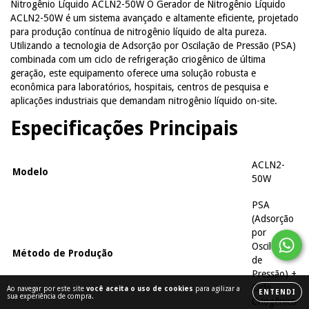
Nitrogênio Líquido ACLN2-50W O Gerador de Nitrogênio Líquido
ACLN2-50W é um sistema avançado e altamente eficiente, projetado
para produção contínua de nitrogênio líquido de alta pureza.
Utilizando a tecnologia de Adsorção por Oscilação de Pressão (PSA)
combinada com um ciclo de refrigeração criogênico de última
geração, este equipamento oferece uma solução robusta e
econômica para laboratórios, hospitais, centros de pesquisa e
aplicações industriais que demandam nitrogênio líquido on-site.
Especificações Principais
ACLN2-
Modelo
50W
PSA
(Adsorção
por
Oscilação
Método de Produção
de
Pressão) +
Ciclo
Ao navegar por este site
você aceita o uso de cookies
para agilizar a
ENTENDI
sua experiência de compra.
Criogênico