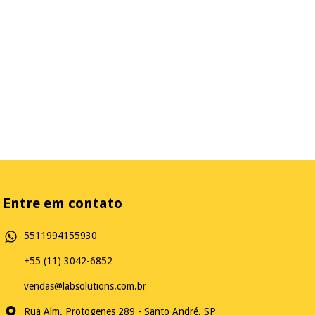
Entre em contato
5511994155930
+55 (11) 3042-6852
vendas@labsolutions.com.br
Rua Alm. Protogenes 289 - Santo André, SP