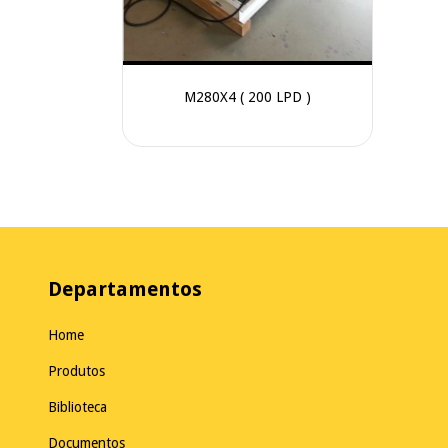
itrogênio -
50 lpd
M280X4 ( 200 LPD )
Departamentos
Home
Produtos
Biblioteca
Documentos