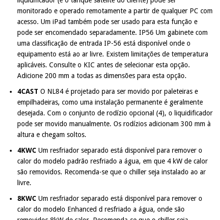
liquidificador (e o tanque satélite do cliente) pode ser
monitorado e operado remotamente a partir de qualquer PC com
acesso. Um iPad também pode ser usado para esta função e
pode ser encomendado separadamente. IP56 Um gabinete com
uma classificação de entrada IP-56 está disponível onde o
equipamento está ao ar livre. Existem limitações de temperatura
aplicáveis. Consulte o KIC antes de selecionar esta opção.
Adicione 200 mm a todas as dimensões para esta opção.
4CAST
O NL84 é projetado para ser movido por paleteiras e
empilhadeiras, como uma instalação permanente é geralmente
desejada. Com o conjunto de rodízio opcional (4), o liquidificador
pode ser movido manualmente. Os rodízios adicionam 300 mm à
altura e chegam soltos.
4KWC
Um resfriador separado está disponível para remover o
calor do modelo padrão resfriado a água, em que 4 kW de calor
são removidos. Recomenda-se que o chiller seja instalado ao ar
livre.
8KWC
Um resfriador separado está disponível para remover o
calor do modelo Enhanced d resfriado a água, onde são