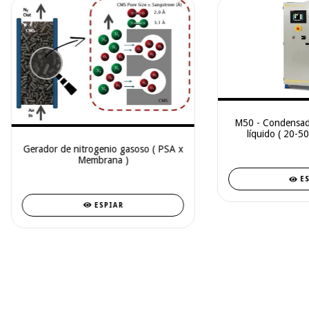
M50 - Condensado
líquido ( 20-50 
Gerador de nitrogenio gasoso ( PSA x
Membrana )
E
ESPIAR