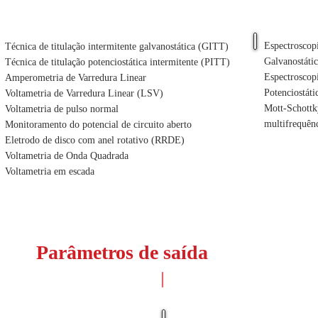
CA
Espectroscop
Técnica de titulação intermitente galvanostática (GITT)
Galvanostáti
Técnica de titulação potenciostática intermitente (PITT)
Espectroscop
Amperometria de Varredura Linear
Potenciostáti
Voltametria de Varredura Linear (LSV)
Mott-Schottky
Voltametria de pulso normal
multifrequênc
Monitoramento do potencial de circuito aberto
Eletrodo de disco com anel rotativo (RRDE)
Voltametria de Onda Quadrada
Voltametria em escada
Parâmetros de saída
Parâmetros CA