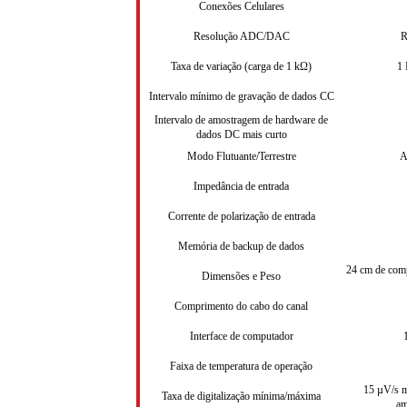
Conexões Celulares
Resolução ADC/DAC
R
Taxa de variação (carga de 1 kΩ)
1 
Intervalo mínimo de gravação de dados CC
Intervalo de amostragem de hardware de
dados DC mais curto
Modo Flutuante/Terrestre
A
Impedância de entrada
Corrente de polarização de entrada
Memória de backup de dados
24 cm de comp
Dimensões e Peso
Comprimento do cabo do canal
Interface de computador
Faixa de temperatura de operação
15 µV/s 
Taxa de digitalização mínima/máxima
am