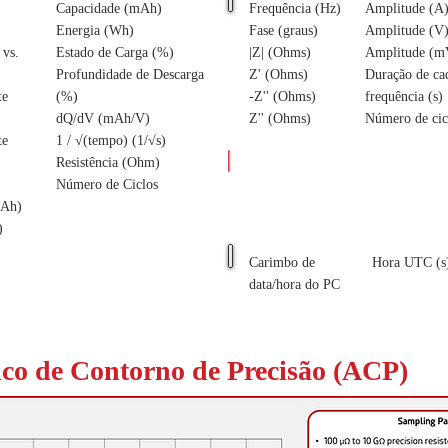
Capacidade (mAh)
Frequência (Hz)
Amplitude (A
Energia (Wh)
Fase (graus)
Amplitude (V
 vs.
Estado de Carga (%)
|Z| (Ohms)
Amplitude (m
Profundidade de Descarga
Z' (Ohms)
Duração de ca
te
(%)
-Z'' (Ohms)
frequência (s)
dQ/dV (mAh/V)
Z'' (Ohms)
Número de cic
te
1 / √(tempo) (1/√s)
Resistência (Ohm)
Parâmetros adiciona
Número de Ciclos
mAh)
)
Carimbo de
Hora UTC (s
data/hora do PC
ico de Contorno de Precisão (ACP)