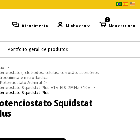
0
Atendimento
Minha conta
Meu carrinho
Portfolio geral de produtos
cio
>
enciostatos, eletrodos, células, corrosão, acessórios
troquímica e microfluídica
Potenciostato Admiral
>
tenciostato Squidstat Plus ±1A EIS 2MHz ±10V
>
enciostato Squidstat Plus
otenciostato Squidstat
lus