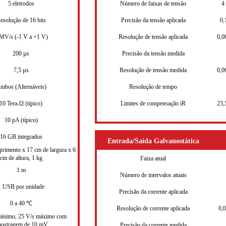
5 eletrodos
Número de faixas de tensão
4
esolução de 16 bits
Precisão da tensão aplicada
0,
MV/s (-1 V a +1 V)
Resolução de tensão aplicada
0,0
200 µs
Precisão da tensão medida
7,5 µs
Resolução de tensão medida
0,0
mbos (Alternáveis)
Resolução de tempo
10 Tera-Ω (típico)
Limites de compensação iR
23,
10 pA (típico)
16 GB integrados
Entrada/Saída Galvanostática
rimento x 17 cm de largura x 6
cm de altura, 1 kg
Faixa atual
1 m
Número de intervalos atuais
1 USB por unidade
Precisão da corrente aplicada
0 a 40 ℃
Resolução de corrente aplicada
0,
mínimo, 25 V/s máximo com
ostragem de 10 mV
Precisão da corrente medida