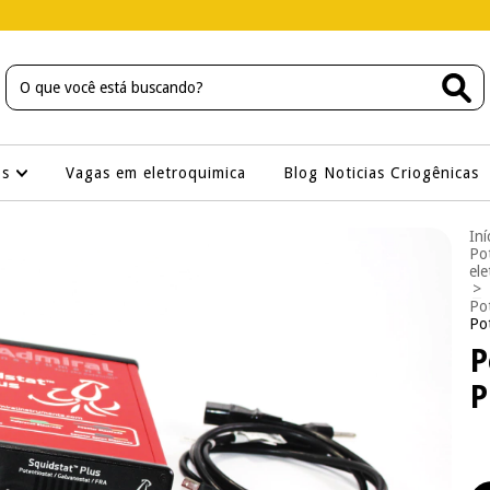
os
Vagas em eletroquimica
Blog Noticias Criogênicas
Iní
Pot
ele
>
Po
Pot
P
P