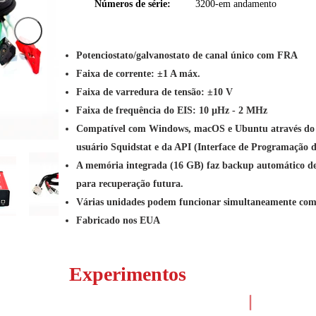
Números de série:
3200-em andamento
Potenciostato/galvanostato de canal único com FRA
Faixa de corrente: ±1 A máx.
Faixa de varredura de tensão: ±10 V
Faixa de frequência do EIS: 10 µHz - 2 MHz
Compatível com Windows, macOS e Ubuntu através do s
usuário Squidstat e da API (Interface de Programação de
A memória integrada (16 GB) faz backup automático de 
para recuperação futura.
Várias unidades podem funcionar simultaneamente com 
Fabricado nos EUA
Experimentos
Experim