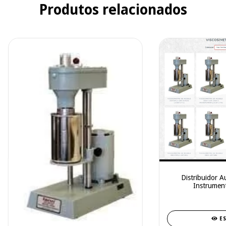
Produtos relacionados
Distribuidor A
Instrument
E