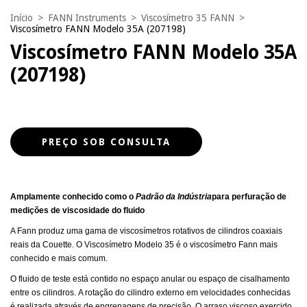
Início
>
FANN Instruments
>
Viscosímetro 35 FANN
>
Viscosímetro FANN Modelo 35A (207198)
Viscosímetro FANN Modelo 35A
(207198)
Amplamente conhecido como o
Padrão da Indústria
para perfuração de
medições de viscosidade do fluido
A Fann produz uma gama de viscosímetros rotativos de cilindros coaxiais
reais da Couette. O Viscosímetro Modelo 35 é o viscosímetro Fann mais
conhecido e mais comum.
O fluido de teste está contido no espaço anular ou espaço de cisalhamento
entre os cilindros. A rotação do cilindro externo em velocidades conhecidas
é realizada através de engrenagens de precisão. O arraso viscoso exercido