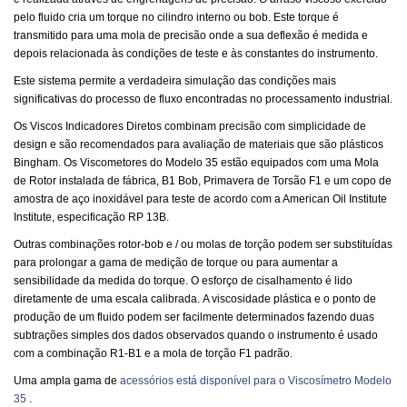
pelo fluido cria um torque no cilindro interno ou bob. Este torque é
transmitido para uma mola de precisão onde a sua deflexão é medida e
depois relacionada às condições de teste e às constantes do instrumento.
Este sistema permite a verdadeira simulação das condições mais
significativas do processo de fluxo encontradas no processamento industrial.
Os Viscos Indicadores Diretos combinam precisão com simplicidade de
design e são recomendados para avaliação de materiais que são plásticos
Bingham. Os Viscometores do Modelo 35 estão equipados com uma Mola
de Rotor instalada de fábrica, B1 Bob, Primavera de Torsão F1 e um copo de
amostra de aço inoxidável para teste de acordo com a American Oil Institute
Institute, especificação RP 13B.
Outras combinações rotor-bob e / ou molas de torção podem ser substituídas
para prolongar a gama de medição de torque ou para aumentar a
sensibilidade da medida do torque. O esforço de cisalhamento é lido
diretamente de uma escala calibrada. A viscosidade plástica e o ponto de
produção de um fluido podem ser facilmente determinados fazendo duas
subtrações simples dos dados observados quando o instrumento é usado
com a combinação R1-B1 e a mola de torção F1 padrão.
Uma ampla gama de
acessórios está disponível para o Viscosímetro Modelo
35
.