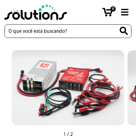
0
1
/
2